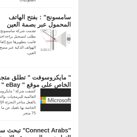
سامسونج" : بفتح الهاتف
المحمول عبر بصمة العين
تقدمت شركة سامسونج ا
بطلب لتسجيل براءة اختر
قامت بتطويرها تتيح إلغا
الهواتف الذكية عبر مسح
العين،
" مايكروسوفت " تطلق متجر
الخاص على موقع " eBay "
كشفت شركة " مايكروس
العالمية للبرمجيات ،والت
بالفعل متاجر التجزئة الإل
الخاصة بها ناهيك عن ما 
75 متجر
"Connect Arabs" تبحث