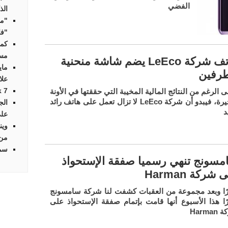
الفضي
الذ
"مو
"فا
كمب
مسا
هاتف شركة LeEco يضم شاشة منحنية
ماي
طرفين
علا
Streak 7 أو
 الرغم من النتائج المالية المخيبة التي حققتها في الأونة
الأخيرة، فيبدو أن شركة LeEco لا تزال تعمل على هاتف رائد
الج
د
على
وين
من
سما
مسونج تنهي رسميا صفقة الإستحواذ
 شركة Harman
رًا وبعد مجموعة من العقبات كشفت لنا شركة سامسونج
رًا هذا الأسبوع أنها قامت بإتمام صفقة الإستحواذ على
Harma