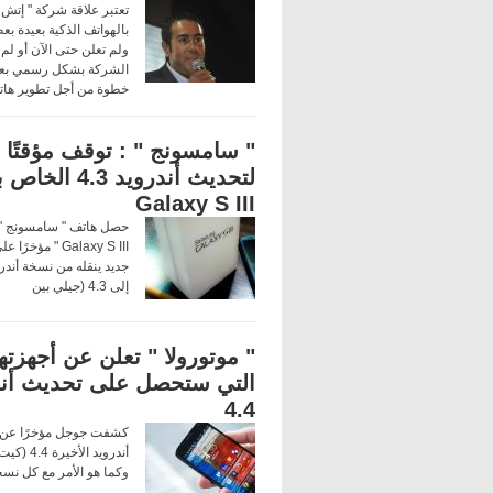
تعتبر علاقة شركة " إتش 
بالهواتف الذكية بعيدة 
ولم تعلن حتى الآن أو لم 
الشركة بشكل رسمي بعد
خطوة من أجل تطوير ها
" سامسونج " : توقف مؤقتًا
لتحديث أندرويد 4.3 
Galaxy S III
حصل هاتف " سامسونج " 
Galaxy S III " مؤخر
إلى 4.3 (جيلي بين
" موتورولا " تعلن عن أجهزتها
التي ستحصل على تحديث أند
4.4
كشفت جوجل مؤخرًا عن
أندرويد الأخير
وكما هو الأمر مع كل نسخ