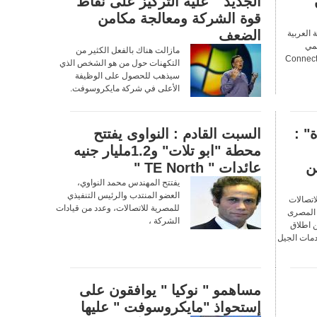
الجديد " عليه التركيز على نقاط
قوة الشركة ومعالجة مكامن
الضعف
العربية
لمي
مازالت هناك بالفعل الكثير من
الصناعي والاجتماعي " Connect
التكهنات حول من هو الشخص الذي
سيذهب للحصول على الوظيفة
الأعلى في شركة مايكروسوفت.
" :
السبت القادم : النواوى يفتتح
محطة "ابو تلات" و1.2مليار جنيه
ين
عائدات " TE North "
يفتتح المهندس محمد النواوي،
العضو المنتدب والرئيس التنفيذي
اتصالات
للمصرية للاتصالات، وعدد من قيادات
ى المصرى
الشركة ،
ن اطلاق
خدمات الجيل
مساهمو " نوكيا " يوافقون على
إستحواذ "مايكروسوفت " عليها