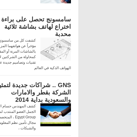
سامسونج تحصل على براءة
اختراع لهاتف بشاشة ثلاثية
محدبة
كشفت كل من سامسونج
مؤخراً عن هواتفهما المز
بالشاشات المرنة أو الم
كمحاولة من الشركتين ل
تقنيات وتصاميم جديدة 
الهواتف الذكية في العالم
GNS .. شراكات جديدة لتمث
الشركة بقطر والامارات
والسعودية بداية 2014
كشف المهندس حسام ا
Egypt Group ، ال
مجال تأمين نظم المعلو
والشبكات ،