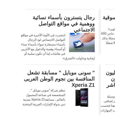
سوقية
رجال يتسترون بأسماء نسائية
ووهمية في مواقع التواصل
الاجتماعي
وين»
الإلكترونية للمرة الأولى، حاجز 600
انتشرت في الآونة الأخيرة في مواقع
جلةً بذلك
التواصل الاجتماعي لوذ الرجال
قفزةً في قيمتها بلغت 60 ضعفًا
بأسماء مستعارة سواء بأسماء نساء
أو أسماء وهمية والدخول مع الآخرين
في نقاشات إما أن تكون سلبية أو
إيجابية وحاولت «الشرق»
يون
" سونى موبايل " مسابقة تشعل
90 مليون
المنافسة بين نجوم الوطن العربى
اشر
Xperia Z1
تنظم شركة "سونى موبايل "،
المتخصصة فى صناعة المحمول
 وسيلة
بالعالم ، مسابقةXperia Z1 بمدينة
ل إضافى
دبى بدولة الإمارات العربية المتحدة
 هذا فحسب
 المهارات