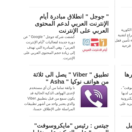
" جوجل " انطلاق مبادرة أيام
الإنترنت العربي لدعم المحتوى
العربي على الإنترنت
لكورية
اع لتقنية
كشفت شركة جوجل " Google " عن
ء تأمين قفل
دورة جديدة لفعاليات "أيام الإنترنت
 قزحية
العربي"، وهي المبادرة التي تهدف
إلى زيادة حجم المحتوى العربي على
الإنترنت.
ها
تطبيق " Viber " يصل الى ثلاثة
من هواتف نوكيا " Asha "
وفت" ،
نا واثقة تماما من أن أي مستخدم
ى لديها
لإحدى الهواتف الذكية الحالية قد
كترونية
يكون سمع من قبل بتطبيق Viber
يزيد على
والذي يعتبر واحد من أشهر تطبيقات
المراسلة على الإطلاق. حسنا،
 سبل
جيتس : رئيس "مايكروسوفت"