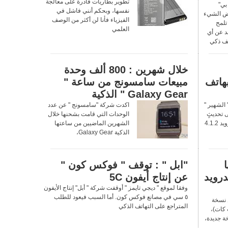
تطوير بطاريات قادرة على معالجة
بي"
نفسها، وبحكم أنني فاشل في
بعض الشيء
الفيزياء فأنا لن أكثر من الوصف
تلمح
العلمي
 عن أي
تف ذكي
خلال شهرين : 800 ألف وحدة
الخاص بهاتف
مبيعات سامسونج من ساعة "
Galaxy Gear " الذكية
الشهير "
اكدت شركة "سامسونج " عن عدد
ًا على تحديثٍ
الوحدات التي قامت بشحنها خلال
جديد ينقله من نسخة أندرويد 4.1.2
الشهرين الماضيين من ساعتها
الذكية Galaxy Gear،
"ابل " : توقف " فوكس كون "
رويد
عن إنتاج أيفون 5C
وفقا لموقع " ديجي تايمز " أوقفت شركة " أبل" إنتاج الأيفون
٥ سي في مصانع فوكس كون. أما السبب فيعود للطلب
 نسخة
المتراجع على التهاتف الذكي
ة 4.4 (كيت كات)،
ة جديدة،