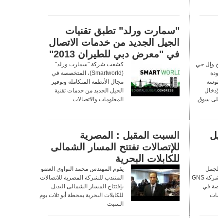
"سمارت ورلد" تطبق تقنيات
الجيل الجديد من خدمات الاتصال
في "معرض دبي للطيران 2013"
 وإل جي
كشفت شركة "سمارت ورلد"
ودة
(Smartworld)، المتخصصة في
قوسة
مجال الأنظمة المتكاملة وتوفير
إدخال
الجيل الجديد من خدمات تقنية
على سوق
المعلومات والاتصالات
يل
السبت المقبل : المصرية
للإتصالات تفتتح المسار الشمالى
للكابلات البحرية
لجمل
يقوم المهندس محمد النواوي العضو
الجمل العضو المنتدب لشركة GNS
المنتدب للشركة المصرية للاتصالات
متخصصة في
بإفتتاح المسار الشمالى البديل
مات
للكابلات البحرية بمحطة أبو تلات يوم
السبت