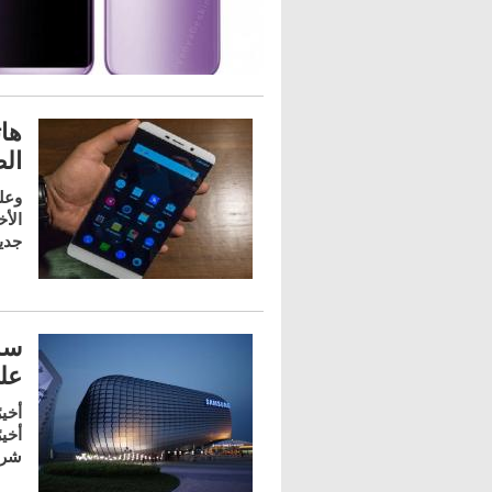
ال
وعلى
جدي
سا
على
أخي
أخي
شركة n