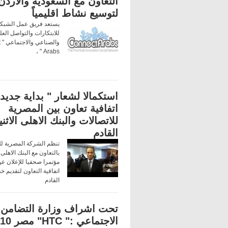
التعاون مع السعودية والاردن
لتوسيع نشاط اقليمياً
يستعد فريق عمل الشبكة 
للابتكارات والتواصل الع
و
Arabs " ،
استكمالا لشعار " بداية جديدة
اتفافية تعاون بين المصرية
للاتصالات والبنك الاهلى الاثن
القادم
تنظم الشركة المصرية لل
بالتعاون مع البنك الاهل
مؤتمرا صحفيا للإعلان ع
اتفاقية التعاون لتقديم 
القادم
تحت اشراف وزارة التضامن
الاجتماعي :" HTC" مصر 10