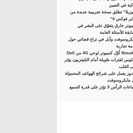
كية في الصين
زيلا" تطلق نسخة تجريبية جديدة من
ير فوكس 4"
يوتر خارق يتفوّق على البشر في
بقة للأسئلة العامة
كروسوفت وأبل في نزاع قضائي حول
مة تجارية
ّل كمبيوتر لوحي 4G من Dell
لوس لفترات طويلة أمام التليفزيون يؤثر
 القلب
دوز يعمل على شرائح الهواتف المحمولة
 مايكروسوفت
عات الرأس لا تؤثر على قدرة السمع