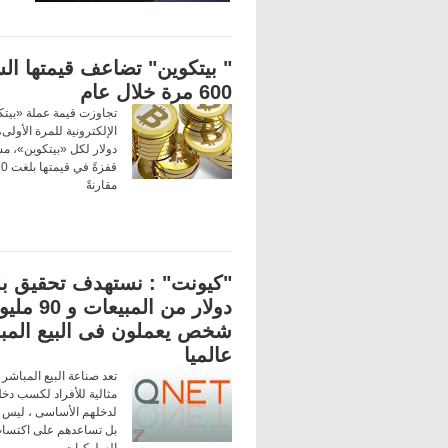
" بيتكوين" تضاعف قيمتها ال
600 مرة خلال عام
تجاوزت قيمة عملة «بيتك
دولار لكل «بيتكوين»، مس
مقارنةً
"كيونت" : نستهدف تحقيق بل
دولار من المبيعات و 
شخص يعملون فى البيع المب
عالميا
تعد صناعة البيع المباشر
مثالية للأفراد لكسب دخ
لدخلهم الأساسى ، ليس
بل تساعدهم على اكتساب
السلوكيات