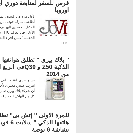
فرص للسفر لمتابعة دوري ا
اوروبا
لأول مرة فى السوق ال
أطلقت شركة جوفى تر
الوكيل الحصرى للهواتف 
الأولى 
الدعائية "عيش اجواء الب
HTC
" بلاك بيري " تطلق هواتفها
الذكية Z50 و Q30فى ا
من 2014
تشير إحدى التقرير التي ن
انترنت صيني معني بالأخبا
أن شركة بلاك بيري تعمل
كل من الهاتف الجديد Z50 و Q30.
للمرة الاولى " إتش بى" تط
هاتفها الذكي "
بشاشة 6 بوصة