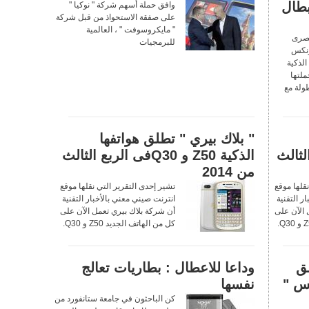
بطال
وافق حملة أسهم شركة " نوكيا "
على صفقة الاستحواذ من قبل شركة
" مايكروسوفت " ، العالمية
مصرى
للبرمجيات
ونكس
الذكية
فى العالم HTC حملتها
طولة مع
" بلاك بيري " تطلق هواتفها
لربع الثالث
الذكية Z50 و Q30فى الربع الثالث
من 2014
قلها موقع
تشير إحدى التقرير التي نقلها موقع
ر التقنية
انترنت صيني معني بالأخبار التقنية
 الآن على
أن شركة بلاك بيري تعمل الآن على
كل من الهاتف الجديد Z50 و Q30.
لق
وداعا للاعطال : بطاريات تعالج
 سلايت 6 فويس "
نفسها
كن الباحثون في جامعة ستانفورد من