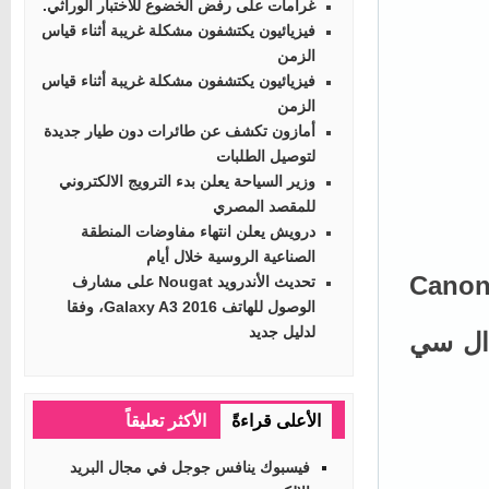
غرامات على رفض الخضوع للاختبار الوراثي.
فيزيائيون يكتشفون مشكلة غريبة أثناء قياس
الزمن
فيزيائيون يكتشفون مشكلة غريبة أثناء قياس
الزمن
أمازون تكشف عن طائرات دون طيار جديدة
لتوصيل الطلبات
وزير السياحة يعلن بدء الترويج الالكتروني
للمقصد المصري
درويش يعلن انتهاء مفاوضات المنطقة
الصناعية الروسية خلال أيام
Canon Digit
تحديث الأندرويد Nougat على مشارف
الوصول للهاتف Galaxy A3 2016، وفقا
لدليل جديد
اشة ال سي
الأعلى قراءةً
الأكثر تعليقاً
فيسبوك ينافس جوجل في مجال البريد