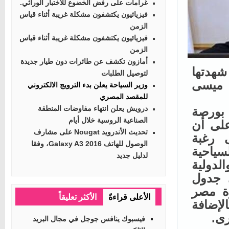
غرامات على رفض الخضوع للاختبار الوراثي.
فيزيائيون يكتشفون مشكلة غريبة أثناء قياس
الزمن
فيزيائيون يكتشفون مشكلة غريبة أثناء قياس
الزمن
أمازون تكشف عن طائرات دون طيار جديدة
هدتها
لتوصيل الطلبات
ميسى
وزير السياحة يعلن بدء الترويج الالكتروني
للمقصد المصري
درويش يعلن انتهاء مفاوضات المنطقة
بورصة
الصناعية الروسية خلال أيام
لى أن
تحديث الأندرويد Nougat على مشارف
رغبة
الوصول للهاتف Galaxy A3 2016، وفقا
ياحية
لدليل جديد
دولية
جدول
ة مصر
الأعلى قراءةً
الأكثر تعليقاً
إضافة
.
فيسبوك ينافس جوجل في مجال البريد