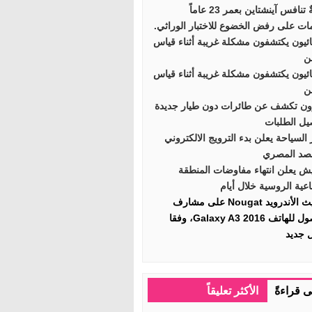
تنافس آينشتاين بعمر 23 عاماً
ات على رفض الخضوع للاختبار الوراثي.
ائيون يكتشفون مشكلة غريبة أثناء قياس
ن
ائيون يكتشفون مشكلة غريبة أثناء قياس
ن
ون تكشف عن طائرات دون طيار جديدة
يل الطلبات
 السياحة يعلن بدء الترويج الالكتروني
صد المصري
ش يعلن انتهاء مفاوضات المنطقة
اعية الروسية خلال أيام
تحديث الأندرويد Nougat على مشارف
الوصول للهاتف Galaxy A3 2016، وفقا
ل جديد
ى قراءةً
الأكثر تعليقاً