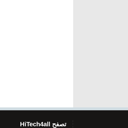
تصفح HiTech4all