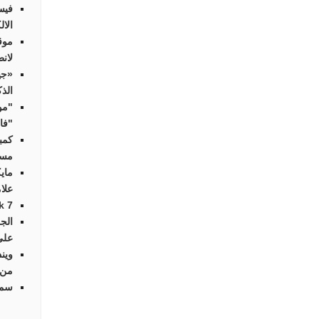
فيس
الال
موق
لانط
«جي
الذ
"مو
"فاي
كمب
مسا
ماي
علا
Streak 7 أوّل
الج
على
وين
من 
سما