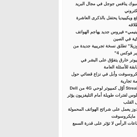
بوك ينافس جوجل في مجال البريد
كتروني
ع ويكيبيديا يحتفل بالذكرى العاشرة
لاقه
نيمي» فيروس جديد يهاجم الهواتف
كية في الصين
زيلا" تطلق نسخة تجريبية جديدة من
ر فوكس 4"
يوتر خارق يتفوّق على البشر في
بقة للأسئلة العامة
كروسوفت وأبل في نزاع قضائي حول
مة تجارية
 كمبيوتر لوحي 4G من Dell
لوس لفترات طويلة أمام التليفزيون يؤثر
 القلب
دوز يعمل على شرائح الهواتف المحمولة
مايكروسوفت
عات الرأس لا تؤثر على قدرة السمع