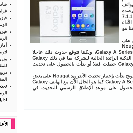
شابةٌ 
واتف
رصده
غرام
مؤخرا يعمل بنظام الأندرويد 7.1.1
فيزي
لأداء
الزم
 هنا هو
فيزي
الزم
ل متى
أماز
حديث الأندرويد Nougat
الرسمي لسلسلة هواتف Galaxy A Series 2016، ولكننا نتوقع حدوث ذلك عاجلا
لتوص
وليس آجلا خصوصا وأن الهواتف الذكية الرائدة الحالية للشركة بما في ذلك Galaxy
وزير
S7/S7 Edge و Galaxy S6/S6 Edge حصلت فعلا أو بدأت بالحصول على تحديث
للمق
دروي
وأضف إلى ذلك، أن شركة سامسونج بدأت بإختبار تحديث الأندرويد Nougat على بعض
الصن
أعضاء سلسلة هواتف Galaxy A Series 2016 كما هو الحال الآن مع الهاتف Galaxy
 في الحصول على موعد الإطلاق الرسمي للتحديث في
لدلي
الأعل