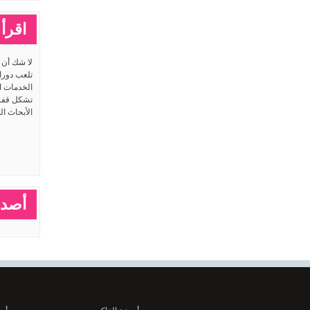
اقرأ 
لا شك أن ا
تلعب دورا
الخدمات ا
تشكل قفزا
الأبحاث ال
أصدق