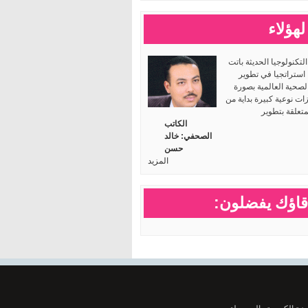
لهؤلاء
لتكنولوجيا الحديثة باتت
 استراتجيا في تطوير
لصحية العالمية بصورة
ت نوعية كبيرة بداية من
متعلقة بتطوير
الكاتب
الصحفي: خالد
حسن
المزيد
اؤك يفضلون: