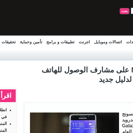
دات
اتصالات وموبايل
انترنت
تطبيقات و برامج
تأمين وحماية
تحقيقات
تحديث الأندرويد Nougat على مشارف الوصول للهاتف
اقرأ 
انطل
سونج
في ر
رويد
المن
هواتف Galaxy A
المن
العام