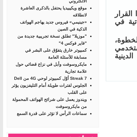
الالكتروني
موقع ويكيبيديا يحتفل بالذكرى العاشرة
لقرار
لانطلاقه
ية في
«جينيمي» فيروس جديد يهاجم الهواتف
الذكية في الصين
"موزيلا" تطلق نسخة تجريبية جديدة من
خطوة،
"فاير فوكس 4"
خدمي
كمبيوتر خارق يتفوّق على البشر في
دينية
مسابقة للأسئلة العامة
مايكروسوفت وأبل في نزاع قضائي حول
علامة تجارية
Streak 7 أوّل كمبيوتر لوحي 4G من Dell
الجلوس لفترات طويلة أمام التليفزيون يؤثر
على القلب
ويندوز يعمل على شرائح الهواتف المحمولة
من مايكروسوفت
سماعات الرأس لا تؤثر على قدرة السمع