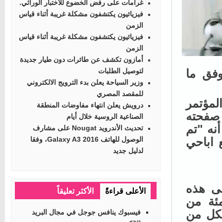
غرامات على رفض الخضوع للاختبار الوراثي.
فيزيائيون يكتشفون مشكلة غريبة أثناء قياس
الزمن
فيزيائيون يكتشفون مشكلة غريبة أثناء قياس
الزمن
أمازون تكشف عن طائرات دون طيار جديدة
فق ما
لتوصيل الطلبات
وزير السياحة يعلن بدء الترويج الالكتروني
للمقصد المصري
مؤتمر
درويش يعلن انتهاء مفاوضات المنطقة
صفحته
الصناعية الروسية خلال أيام
ه "تم
تحديث الأندرويد Nougat على مشارف
ر من 962000 موقع اباحي
الوصول للهاتف Galaxy A3 2016، وفقا
لدليل جديد
 الى هذه
الأعلى قراءةً
الأكثر تعليقاً
الى 40 في المئة من
كل من
فيسبوك ينافس جوجل في مجال البريد