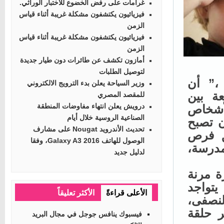
غرامات على رفض الخضوع للاختبار الوراثي.
فيزيائيون يكتشفون مشكلة غريبة أثناء قياس
الزمن
فيزيائيون يكتشفون مشكلة غريبة أثناء قياس
الزمن
أمازون تكشف عن طائرات دون طيار جديدة
لتوصيل الطلبات
،” أن
وزير السياحة يعلن بدء الترويج الالكتروني
 بين
للمقصد المصري
درويش يعلن انتهاء مفاوضات المنطقة
ى 12% من الأشخاص
الصناعية الروسية خلال أيام
 تصبح
تحديث الأندرويد Nougat على مشارف
ق فرص
الوصول للهاتف Galaxy A3 2016، وفقا
درسة،
لدليل جديد
 مرنة
واجد
الأعلى قراءةً
الأكثر تعليقاً
نصفى،
حلقة
فيسبوك ينافس جوجل في مجال البريد