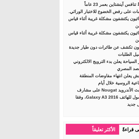
تنافس آينشتاين بعمر 23 عاماً
ات على رفض الخضوع للاختبار الوراثي.
ائيون يكتشفون مشكلة غريبة أثناء قياس
ن
ائيون يكتشفون مشكلة غريبة أثناء قياس
ن
ون تكشف عن طائرات دون طيار جديدة
يل الطلبات
 السياحة يعلن بدء الترويج الالكتروني
صد المصري
ش يعلن انتهاء مفاوضات المنطقة
اعية الروسية خلال أيام
تحديث الأندرويد Nougat على مشارف
الوصول للهاتف Galaxy A3 2016، وفقا
ل جديد
ى قراءةً
الأكثر تعليقاً