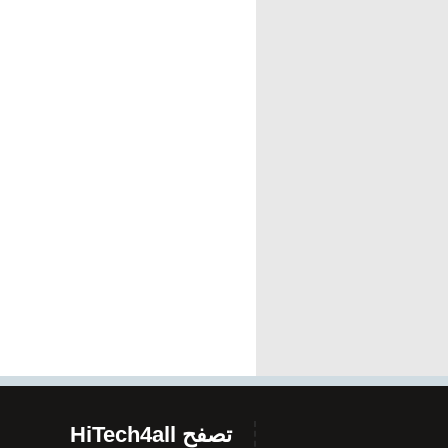
تصفح HiTech4all