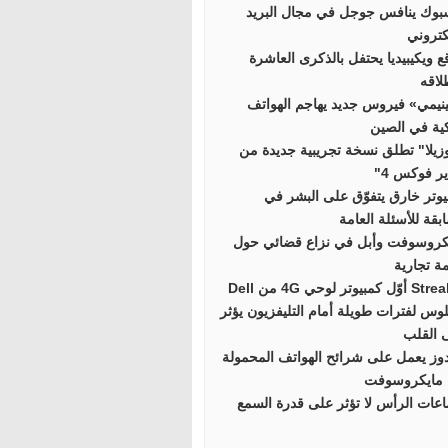
بوك ينافس جوجل في مجال البريد
كتروني
ع ويكيبيديا يحتفل بالذكرى العاشرة
لاقه
نيمي» فيروس جديد يهاجم الهواتف
كية في الصين
زيلا" تطلق نسخة تجريبية جديدة من
ر فوكس 4"
يوتر خارق يتفوّق على البشر في
بقة للأسئلة العامة
كروسوفت وأبل في نزاع قضائي حول
مة تجارية
 كمبيوتر لوحي 4G من Dell
لوس لفترات طويلة أمام التليفزيون يؤثر
 القلب
دوز يعمل على شرائح الهواتف المحمولة
مايكروسوفت
عات الرأس لا تؤثر على قدرة السمع