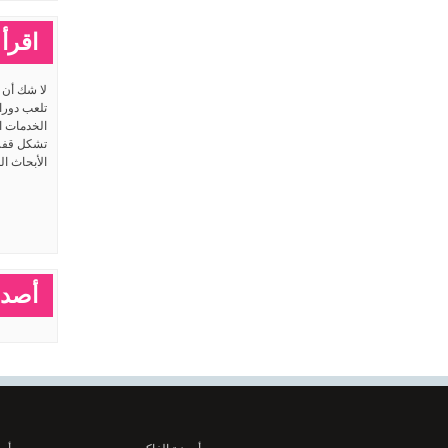
اقرأ 
لا شك أن ا
تلعب دورا
الخدمات ا
تشكل قفزا
الأبحاث ال
أصدق