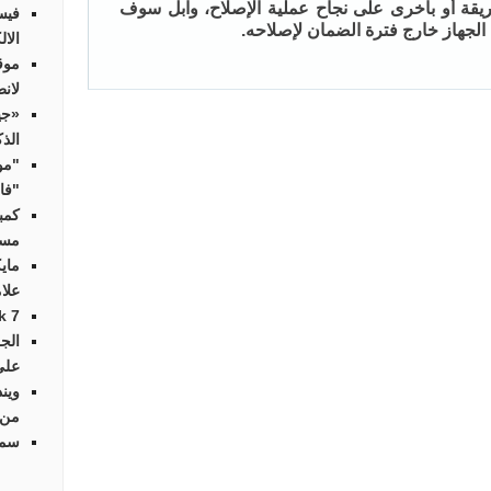
ريقة أو بأخرى على نجاح عملية الإصلاح، وآبل سوف
فيس
 الجهاز خارج فترة الضمان لإصلاحه.
الال
موق
لانط
«جي
الذ
"مو
"فاي
كمب
مسا
ماي
علا
Streak 7 أوّل
الج
على
وين
من 
سما