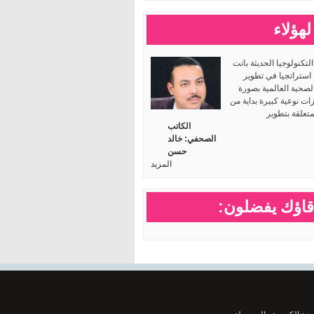
لهؤلاء
لتكنولوجيا الحديثة باتت
 استراتجيا في تطوير
لصحية العالمية بصورة
ت نوعية كبيرة بداية من
متعلقة بتطوير
الكاتب
الصحفي: خالد
حسن
المزيد
اؤك يفضلون: