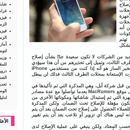
شابةٌ 
صلاح
حلات
غرام
أجهزة
فيزي
حلات
الزم
 أنه
فيزي
ونات
الزم
تهتم
أماز
يشكل
لتوص
ديد من الشركات لا تكون سعيدة جدًا بشأن إصلاح
وزير
طرف الثالث، وتميل إلى تحذيرهم من أن هذا سيؤدي
للمق
إلى إبطال الضمان لجهازهم. والخبر السار هو أنه إذا كنت من مستخدمي iPhone
دروي
رت الإستعانة بمحلات الطرف الثالث فذلك لن يبطل
الصن
ن قبل شركة آبل، وهي المذكرة التي تم تأكيدها في
وقت لاحق من قبل القائمين على موقع MacRumors بعدما تواصلوا مع عدة مصادر
زة التي تم إستبدال شاشاتها ومكوناتها الأخرى من
لدلي
كون مؤهلة للإصلاح تحت الضمان. ولكن المذكرة
للعملاء الحصول على إصلاح تحت الضمان بعد أن يتم
نه ليس هناك أي تزوير أو تلاعب بعد أن يتم تغيير
الأعل
حسب المعتاد. ولكن ينبغي على عملية الإصلاح لدى