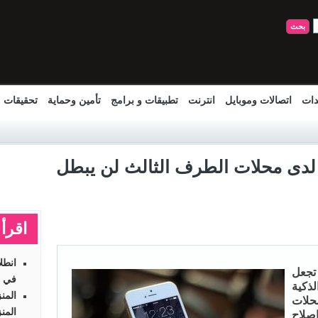
دات
اتصالات وموبايل
انترنت
تطبيقات و برامج
تأمين وحماية
تحقيقات
ستبدال شاشة iPhone لدى محلات الطرف الثالث لن يبطل
اقرأ 
انطل
تجعل
في ر
لذكية
المن
حلات
المن
صلاح