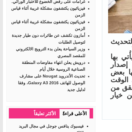
غرامات على رفض الخضوع للاختبار الوراثي.
فيزيائيون يكتشفون مشكلة غريبة أثناء قياس
الزمن
فيزيائيون يكتشفون مشكلة غريبة أثناء قياس
الزمن
أمازون تكشف عن طائرات دون طيار جديدة
Xp، فهذا التحديث
لتوصيل الطلبات
وزير السياحة يعلن بدء الترويج الالكتروني
ي بها
للمقصد المصري
درويش يعلن انتهاء مفاوضات المنطقة
إصدار
الصناعية الروسية خلال أيام
ا بعض
تحديث الأندرويد Nougat على مشارف
الوقت
الوصول للهاتف Galaxy A3 2016، وفقا
قق من
لدليل جديد
خيار
الأعلى قراءةً
الأكثر تعليقاً
فيسبوك ينافس جوجل في مجال البريد