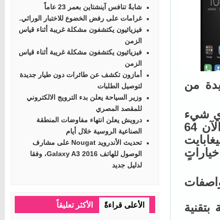
شابةٌ تنافس آينشتاين بعمر 23 عاماً
غرامات على رفض الخضوع للاختبار الوراثي.
فيزيائيون يكتشفون مشكلة غريبة أثناء قياس
الزمن
فيزيائيون يكتشفون مشكلة غريبة أثناء قياس
الزمن
أمازون تكشف عن طائرات دون طيار جديدة
ة من
لتوصيل الطلبات
وزير السياحة يعلن بدء الترويج الالكتروني
للمقصد المصري
ي شيء
درويش يعلن انتهاء مفاوضات المنطقة
باستثناء مساحة التخزين الداخلية، التي أصبحت الآن 64
الصناعية الروسية خلال أيام
الاقتصار على مساحة 32 غيغابايت
تحديث الأندرويد Nougat على مشارف
اراتٍ
الوصول للهاتف Galaxy A3 2016، وفقا
لدليل جديد
متلك المواصفات
Full مصنوعة بتقنية
الأعلى قراءةً
الأكثر تعليقاً