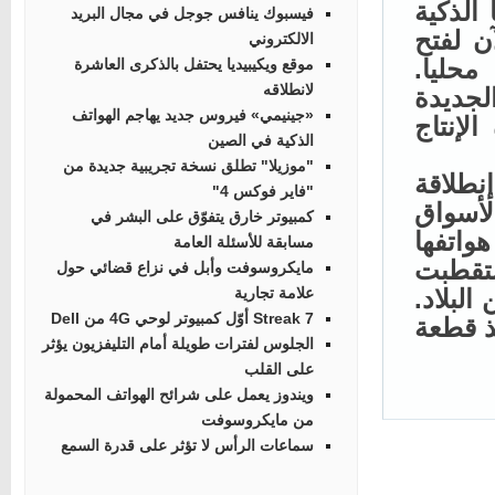
ها الذكية
فيسبوك ينافس جوجل في مجال البريد
 لفتح
الالكتروني
حليا.
موقع ويكيبيديا يحتفل بالذكرى العاشرة
لانطلاقه
جديدة
«جينيمي» فيروس جديد يهاجم الهواتف
إنتاج
الذكية في الصين
"موزيلا" تطلق نسخة تجريبية جديدة من
Xiao حققت إنطلاقة
"فاير فوكس 4"
أسواق
كمبيوتر خارق يتفوّق على البشر في
تفها
مسابقة للأسئلة العامة
تقطبت
مايكروسوفت وأبل في نزاع قضائي حول
من البلاد.
علامة تجارية
Streak 7 أوّل كمبيوتر لوحي 4G من Dell
 قطعة
الجلوس لفترات طويلة أمام التليفزيون يؤثر
على القلب
ويندوز يعمل على شرائح الهواتف المحمولة
من مايكروسوفت
سماعات الرأس لا تؤثر على قدرة السمع