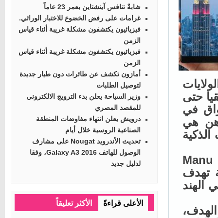
شابةٌ تنافس آينشتاين بعمر 23 عاماً
غرامات على رفض الخضوع للاختبار الوراثي.
فيزيائيون يكتشفون مشكلة غريبة أثناء قياس
الزمن
فيزيائيون يكتشفون مشكلة غريبة أثناء قياس
الزمن
أمازون تكشف عن طائرات دون طيار جديدة
الولايات
لتوصيل الطلبات
ا حتى
وزير السياحة يعلن بدء الترويج الالكتروني
اق في
للمقصد المصري
درويش يعلن انتهاء مفاوضات المنطقة
هن هي
الصناعية الروسية خلال أيام
لذكية
تحديث الأندرويد Nougat على مشارف
الوصول للهاتف Galaxy A3 2016، وفقا
ال رئيس فرع شركة Xiaomi في الهند السيد Manu
لدليل جديد
 تهدف
الهند
الأعلى قراءةً
الأكثر تعليقاً
لهدف،