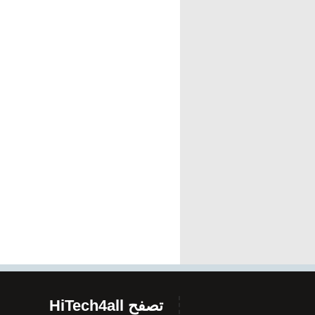
تصفح HiTech4all