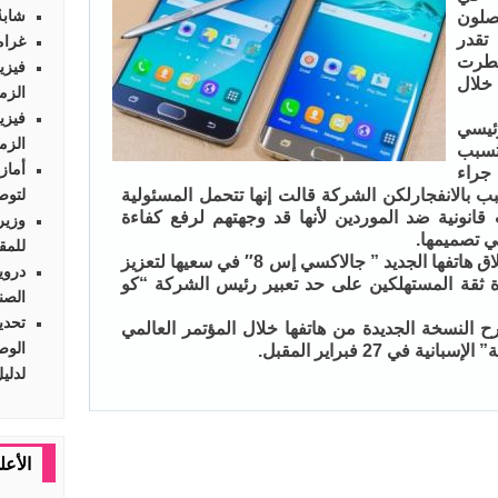
شابةٌ 
فصلون
تقدر
غرام
ضطرت
فيزي
جهاز خلال
الزم
فيزي
ئيسي
الزم
تسبب
أماز
جراء
 بالانفجارلكن الشركة قالت إنها تتحمل المسئولية
لتوص
 قانونية ضد الموردين لأنها قد وجهتهم لرفع كفاءة
وزير
ي تصميمها.
للمق
كما أشارت الشركة أنها تؤجل إطلاق هاتفها الجديد ” جالاكسي إس 8″ في سعيها لتعزيز
دروي
دة ثقة المستهلكين على حد تعبير رئيس الشركة “كو
الصن
النسخة الجديدة من هاتفها خلال المؤتمر العالمي
 في 27 فبراير المقبل.
لدلي
الأعل