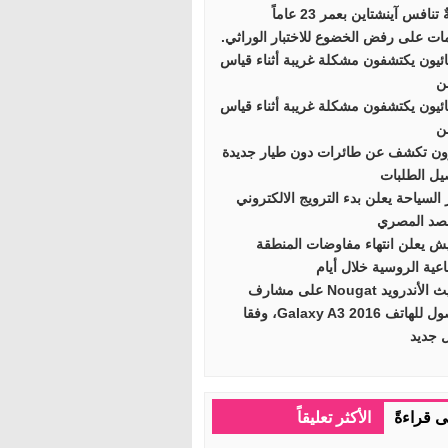
تنافس آينشتاين بعمر 23 عاماً
ات على رفض الخضوع للاختبار الوراثي.
ائيون يكتشفون مشكلة غريبة أثناء قياس
ن
ائيون يكتشفون مشكلة غريبة أثناء قياس
ن
ون تكشف عن طائرات دون طيار جديدة
يل الطلبات
 السياحة يعلن بدء الترويج الالكتروني
صد المصري
ش يعلن انتهاء مفاوضات المنطقة
اعية الروسية خلال أيام
تحديث الأندرويد Nougat على مشارف
الوصول للهاتف Galaxy A3 2016، وفقا
ل جديد
ى قراءةً
الأكثر تعليقاً