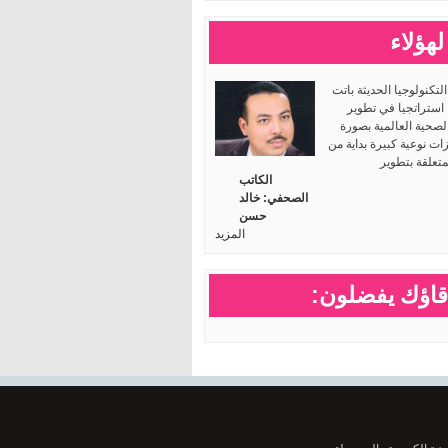
لهؤلاء
لتكنولوجيا الحديثة باتت
 استراتجيا في تطوير
لصحية العالمية بصورة
ت نوعية كبيرة بداية من
متعلقة بتطوير
الكاتب
الصحفي: خالد
حسن
المزيد
اؤك يفضلون: