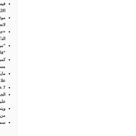
فيس
الال
موق
لانط
«جي
الذ
"مو
"فاي
كمب
مسا
ماي
علا
Streak 7 أوّل
الج
على
وين
من 
سما