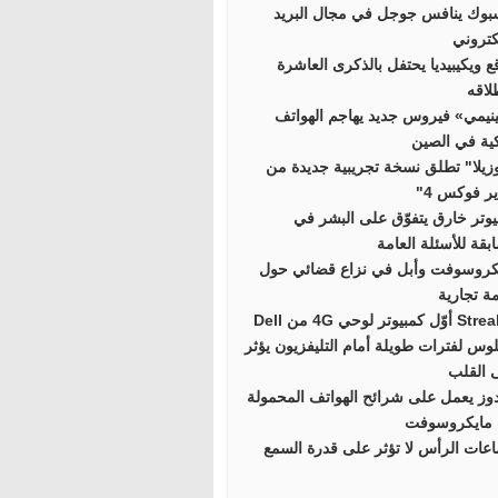
بوك ينافس جوجل في مجال البريد
كتروني
ع ويكيبيديا يحتفل بالذكرى العاشرة
لاقه
نيمي» فيروس جديد يهاجم الهواتف
كية في الصين
زيلا" تطلق نسخة تجريبية جديدة من
ر فوكس 4"
يوتر خارق يتفوّق على البشر في
بقة للأسئلة العامة
كروسوفت وأبل في نزاع قضائي حول
مة تجارية
 كمبيوتر لوحي 4G من Dell
لوس لفترات طويلة أمام التليفزيون يؤثر
 القلب
دوز يعمل على شرائح الهواتف المحمولة
مايكروسوفت
عات الرأس لا تؤثر على قدرة السمع