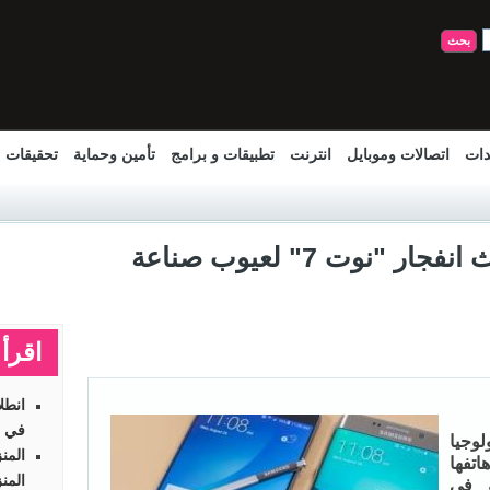
دات
اتصالات وموبايل
انترنت
تطبيقات و برامج
تأمين وحماية
تحقيقات
" سامسونج" ترجع حوادث انفجار "نوت 7" لعيوب صناعة
اقرأ 
انطل
في ر
وجيا
المن
تفها
المن
ة في