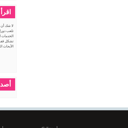
اقرأ 
لا شك أن ا
تلعب دورا
الخدمات ا
تشكل قفزا
الأبحاث ال
أصدق