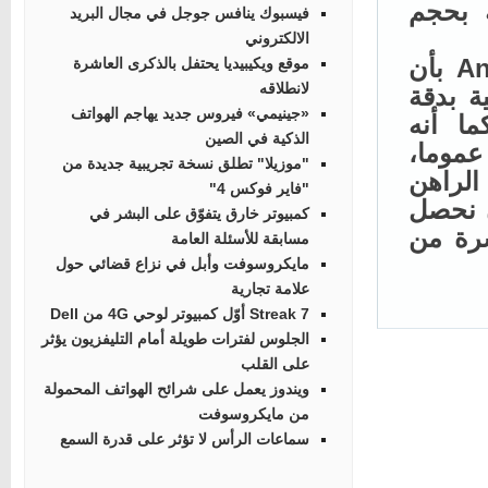
ية بحجم
فيسبوك ينافس جوجل في مجال البريد
الالكتروني
وعلاوة على ذلك، فقد كشفت لنا منصة AnTuTu بأن
موقع ويكيبيديا يحتفل بالذكرى العاشرة
لانطلاقه
مية بدقة
«جينيمي» فيروس جديد يهاجم الهواتف
بكسل كما أنه
الذكية في الصين
ام الأندرويد 7.0 Nougat. عموما،
"موزيلا" تطلق نسخة تجريبية جديدة من
لراهن
"فاير فوكس 4"
ع أن نحصل
كمبيوتر خارق يتفوّق على البشر في
رة من
مسابقة للأسئلة العامة
مايكروسوفت وأبل في نزاع قضائي حول
علامة تجارية
Streak 7 أوّل كمبيوتر لوحي 4G من Dell
الجلوس لفترات طويلة أمام التليفزيون يؤثر
على القلب
ويندوز يعمل على شرائح الهواتف المحمولة
من مايكروسوفت
سماعات الرأس لا تؤثر على قدرة السمع