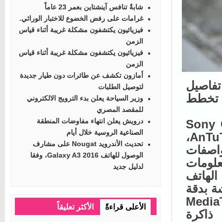
شابةٌ تنافس آينشتاين بعمر 23 عاماً
غرامات على رفض الخضوع للاختبار الوراثي.
فيزيائيون يكتشفون مشكلة غريبة أثناء قياس
الزمن
فيزيائيون يكتشفون مشكلة غريبة أثناء قياس
الزمن
أمازون تكشف عن طائرات دون طيار جديدة
فاصيل
لتوصيل الطلبات
 تخطط
وزير السياحة يعلن بدء الترويج الالكتروني
للمقصد المصري
درويش يعلن انتهاء مفاوضات المنطقة
م الرمزي Sony G3221
الصناعية الروسية خلال أيام
وقد تم رصده اليوم على منصة إختبارات الأداء AnTuTu،
تحديث الأندرويد Nougat على مشارف
اصفات
الوصول للهاتف Galaxy A3 2016، وفقا
لومات
لدليل جديد
فيبدو أن الهاتف
ة بدقة
ئة MediaTek Helio
الأعلى قراءةً
الأكثر تعليقاً
رسوميات من فئة Mali-T880، ذاكرة