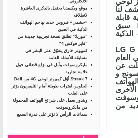
 لوحي
الالكتروني
ف لنا
موقع ويكيبيديا يحتفل بالذكرى العاشرة
لانطلاقه
ة قابلة
«جينيمي» فيروس جديد يهاجم الهواتف
 وتجدر الإشارة إلى أن شركة LG سبق
الذكية في الصين
ذكية
"موزيلا" تطلق نسخة تجريبية جديدة من
"فاير فوكس 4"
نت هناك شائعات حول إمكانية قدوم الهاتف LG G
كمبيوتر خارق يتفوّق على البشر في
 العام
مسابقة للأسئلة العامة
ن شركة LG قد تخلت عن
مايكروسوفت وأبل في نزاع قضائي حول
ونج و
علامة تجارية
Streak 7 أوّل كمبيوتر لوحي 4G من Dell
هواتف
الجلوس لفترات طويلة أمام التليفزيون يؤثر
لأخرى
على القلب
وسوفت
ويندوز يعمل على شرائح الهواتف المحمولة
ن العديد من
من مايكروسوفت
سماعات الرأس لا تؤثر على قدرة السمع