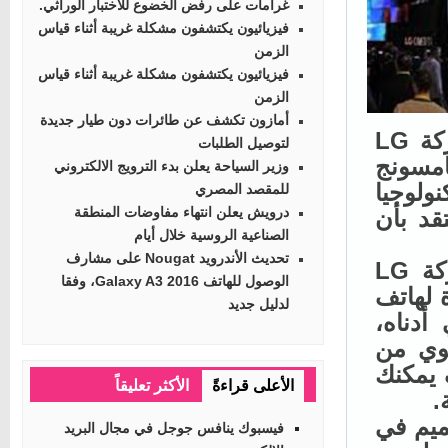
غرامات على رفض الخضوع للاختبار الوراثي.
فيزيائيون يكتشفون مشكلة غريبة أثناء قياس
الزمن
فيزيائيون يكتشفون مشكلة غريبة أثناء قياس
الزمن
أمازون تكشف عن طائرات دون طيار جديدة
النصف الثاني من هذا العام، ولكن يبدو أن شركة LG
لتوصيل الطلبات
بالنظر إلى أن LG وسامسونج
وزير السياحة يعلن بدء الترويج الالكتروني
وجيا
للمقصد المصري
درويش يعلن انتهاء مفاوضات المنطقة
د بأن
الصناعية الروسية خلال أيام
تحديث الأندرويد Nougat على مشارف
لإضافة الوقود إلى تلك الشائعات، يبدو أن شركة LG
الوصول للهاتف Galaxy A3 2016، وفقا
لهاتف
لدليل جديد
دناه،
وي من
يمكنك
الأعلى قراءةً
الأكثر تعليقاً
يم في
فيسبوك ينافس جوجل في مجال البريد